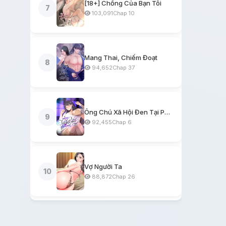
[18+] Chồng Của Bạn Tôi
7
103,091
Chap 10
Mang Thai, Chiếm Đoạt
8
94,652
Chap 37
Ông Chú Xã Hội Đen Tại Phòng Trọ
9
92,455
Chap 6
Vợ Người Ta
10
88,872
Chap 26