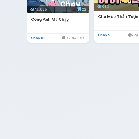
980
15,055
22
Chú Mèo Thần Tượng
Cõng Anh Mà Chạy
Chap 5
22/
Chap 81
01/05/2026