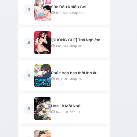
Sữa Dâu Khiêu Gợi
3
166,839
Chap 58
[KHÔNG CHE] Trải Nghiệm Một Ngày Workshop BDSM
4
138,614
Chap 35
Phức hợp bạn thời thơ ấu
5
115,806
Chap 74
Hoa Là Mồi Nhử
6
114,150
Chap 51