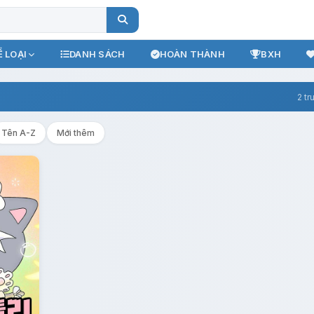
 LOẠI
DANH SÁCH
HOÀN THÀNH
BXH
2 tr
Tên A-Z
Mới thêm