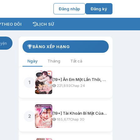
Đăng nhập
Đăng ký
THEO DÕI
LỊCH SỬ
uyện
BẢNG XẾP HẠNG
Ngày
Tháng
Tất cả
[19+] Ăn Em Một Lần Thôi, Oppa
1
221,893
Chap 24
[19+] Tài Khoản Bí Mật Của Nữ Giáo Sư
2
185,677
Chap 30