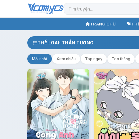
TRANG CHỦ
THỂ
THỂ LOẠI: THẦN TƯỢNG
Mới nhất
Xem nhiều
Top ngày
Top tháng