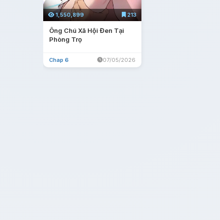
1,550,899
213
Ông Chú Xã Hội Đen Tại
Phòng Trọ
Chap 6
07/05/2026