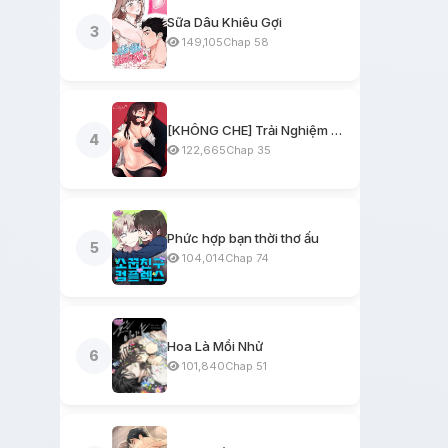
Sữa Dâu Khiêu Gợi
3
149,105
Chap 58
[KHÔNG CHE] Trải Nghiệm Một Ngày Workshop BDSM
4
122,665
Chap 35
Phức hợp bạn thời thơ ấu
5
104,014
Chap 74
Hoa Là Mồi Nhử
6
101,840
Chap 51