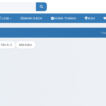
 LOẠI
DANH SÁCH
HOÀN THÀNH
BXH
1 tr
Tên A-Z
Mới thêm