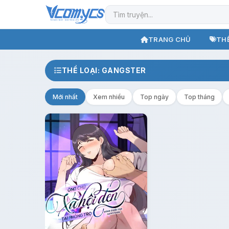
TRANG CHỦ
THỂ
THỂ LOẠI: GANGSTER
Mới nhất
Xem nhiều
Top ngày
Top tháng