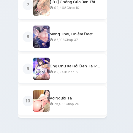
[18+] Chồng Của Bạn Tôi
7
92,468
Chap 10
Mang Thai, Chiếm Đoạt
8
85,103
Chap 37
Ông Chú Xã Hội Đen Tại Phòng Trọ
9
82,244
Chap 6
Vợ Người Ta
10
78,953
Chap 26