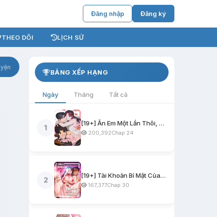
Đăng nhập
Đăng ký
THEO DÕI
LỊCH SỬ
uyện
BẢNG XẾP HẠNG
Ngày
Tháng
Tất cả
[19+] Ăn Em Một Lần Thôi, Oppa
1
200,392
Chap 24
[19+] Tài Khoản Bí Mật Của Nữ Giáo Sư
2
167,377
Chap 30