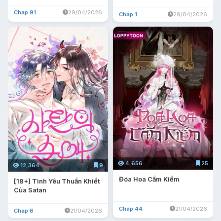
Chap 91
29/04/2026
Chap 1
29/04/2026
4,656
25
12,364
9
Đóa Hoa Cầm Kiếm
[18+] Tình Yêu Thuần Khiết
Của Satan
Chap 44
21/04/2026
Chap 6
21/04/2026