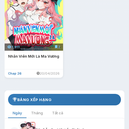
1,911
2
Nhân Viên Mới Là Ma Vương
Chap 26
20/04/2026
BẢNG XẾP HẠNG
Ngày
Tháng
Tất cả