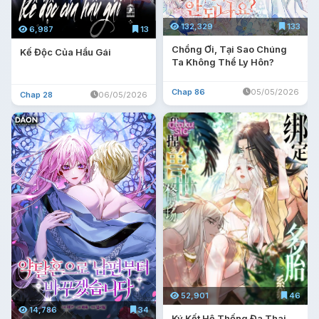
132,329
133
6,987
13
Chồng Ơi, Tại Sao Chúng
Kế Độc Của Hầu Gái
Ta Không Thể Ly Hôn?
Chap 86
05/05/2026
Chap 28
06/05/2026
52,901
46
14,786
34
Ký Kết Hệ Thống Đa Thai,