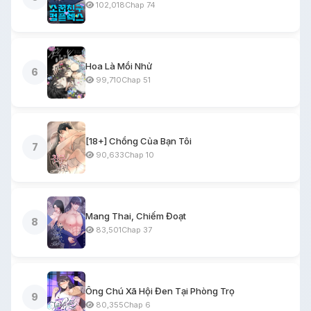
102,018
Chap 74
Hoa Là Mồi Nhử
6
99,710
Chap 51
[18+] Chồng Của Bạn Tôi
7
90,633
Chap 10
Mang Thai, Chiếm Đoạt
8
83,501
Chap 37
Ông Chú Xã Hội Đen Tại Phòng Trọ
9
80,355
Chap 6