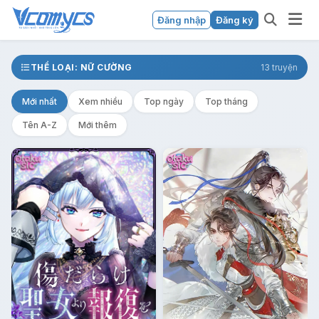
Đăng nhập
Đăng ký
THỂ LOẠI: NỮ CƯỜNG
13 truyện
Mới nhất
Xem nhiều
Top ngày
Top tháng
Tên A-Z
Mới thêm