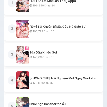
[19+] Ăn Em Một Lần Thôi, Oppa
1
196,850
Chap 24
[19+] Tài Khoản Bí Mật Của Nữ Giáo Sư
2
163,799
Chap 30
Sữa Dâu Khiêu Gợi
3
145,697
Chap 58
[KHÔNG CHE] Trải Nghiệm Một Ngày Workshop BDSM
4
120,157
Chap 35
Phức hợp bạn thời thơ ấu
5