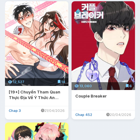
12,527
14
13,060
6
[19+] Chuyến Tham Quan
Couple Breaker
Thực Địa Về Ý Thức An
Toàn
Chap 3
21/04/2026
Chap 452
20/04/2026