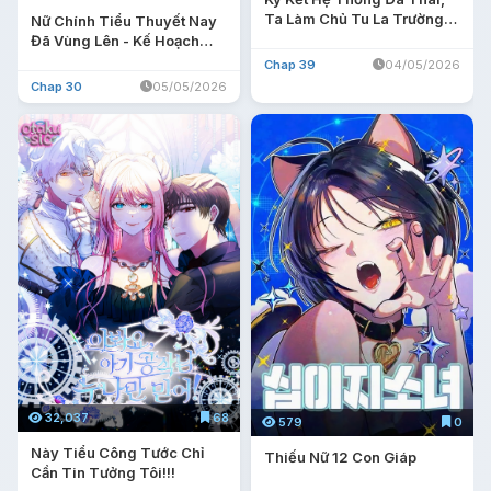
Ta Làm Chủ Tu La Trường
Nữ Chính Tiểu Thuyết Nay
Giới Thú Nhân
Đã Vùng Lên - Kế Hoạch
Thay Chồng Của Đại Tiểu
Chap 39
04/05/2026
Thư
Chap 30
05/05/2026
32,037
68
579
0
Này Tiểu Công Tước Chỉ
Thiếu Nữ 12 Con Giáp
Cần Tin Tưởng Tôi!!!