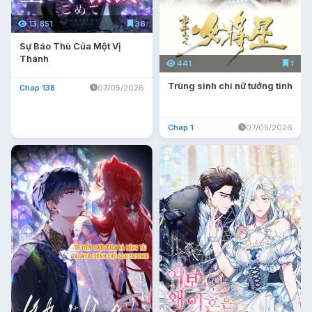
13,851
36
Sự Báo Thù Của Một Vị
Thánh
441
1
Trùng sinh chi nữ tướng tinh
Chap 138
07/05/2026
Chap 1
07/05/2026