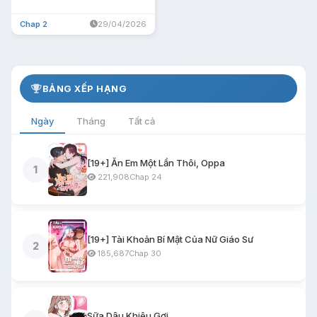
Chap 2
29/04/2026
BẢNG XẾP HẠNG
Ngày
Tháng
Tất cả
[19+] Ăn Em Một Lần Thôi, Oppa
1
221,908
Chap 24
[19+] Tài Khoản Bí Mật Của Nữ Giáo Sư
2
185,687
Chap 30
Sữa Dâu Khiêu Gợi