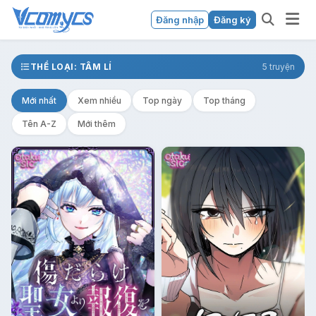
Đăng nhập
Đăng ký
THỂ LOẠI: TÂM LÍ
5 truyện
Mới nhất
Xem nhiều
Top ngày
Top tháng
Tên A-Z
Mới thêm