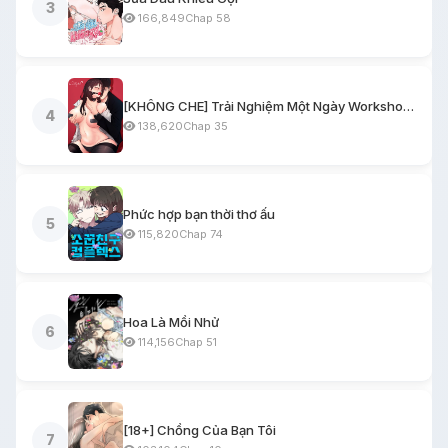
3
166,849
Chap 58
[KHÔNG CHE] Trải Nghiệm Một Ngày Workshop BDSM
4
138,620
Chap 35
Phức hợp bạn thời thơ ấu
5
115,820
Chap 74
Hoa Là Mồi Nhử
6
114,156
Chap 51
[18+] Chồng Của Bạn Tôi
7