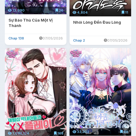
13,990
36
4,804
11
Sự Báo Thù Của Một Vị
Nhói Lòng Đến Đau Lòng
Thánh
Chap 138
07/05/2026
Chap 2
07/05/2026
32,302
68
1,098,124
168