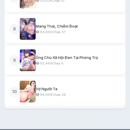
103,104
Chap 10
Mang Thai, Chiếm Đoạt
8
94,660
Chap 37
Ông Chú Xã Hội Đen Tại Phòng Trọ
9
92,469
Chap 6
Vợ Người Ta
10
88,896
Chap 26