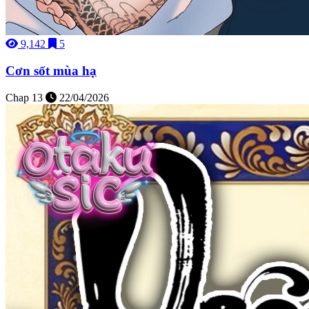
9,142
5
Cơn sốt mùa hạ
Chap 13
22/04/2026