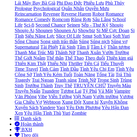
Lái Máy Bay Bà Già
Phi Đạo Đức
Phiêu Lưu
Phù Thủy
Prologue
Psychological
Quân Nhân
Quyền Mưu
Reincarnation
Revenge
Reverse Harem
Robot
Romance
Romance Comedy
Romcom
Rùng Rợn
Sâu Lắng
School
Life
Sci-fi
Second Chance
Seinen
Sếp - Thư Ký
Shoujo
Shoujo Ai
Shounen
Shounen Ai
Showbiz
Si Mê Cực Đoan
Si
Tình
Siêu Năng Lực
Slice Of Life
Smut
Soft Yaoi
Soft Yuri
Sống Chung
Song sinh tráo thân
Sủng
Sủng nịch
Sủng vợ
Supernatural
Tài Phiệt
Tái Sinh
Tâm lí
Tâm Lý
Thần tượng
Thanh Mai Trúc Mã
Thánh Nữ
Thanh Xuân Vườn Trường
Thế Giới Ngầm
Thế thân
Thể Thao
Theo đuổi
Thiên kim giả
Thiên Kim Thật
Thiếu Nhi
Thriller
Tiên Cá
Tiểu Thuyết
Time Travel
Tình Cảm
Tình Đầu
Tình Yêu Chị Em
Tình Yêu
Công Sở
Tình Yêu Kém Tuổi
Toàn Năng
Tổng Tài
Trả Thù
Tragedy
Trai Ngoan
Tranh sủng
Trinh Nữ
Trọng Sinh
Trùng
Sinh
Trưởng Thành
Truy Thê
TRUYỆN CHỮ
Truyện Màu
Truyện Ngắn
Tsundere
Tương Lai
Tỷ Phú
Vả Mặt
Vampire
Văn Phòng
Vibe
Viễn Tưởng
Việt Nam
Vườn trường
Vương
Gia Chiều Vợ
Webtoon
Xung Đột
Xung hỉ
Xuyên Không
Xuyên Sách
Yandere
Yaoi
Yêu Đơn Phương
Yêu Hận Đan
Xen
Yêu Hận Tình Thù
Yuri
Zombie
Danh sách
Hoàn thành
BXH
Theo dõi