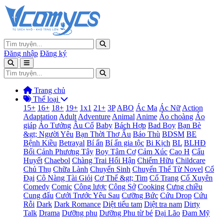
Đăng nhập
Đăng ký
Trang chủ
Thể loại
15+
16+
18+
19+
1x1
21+
3P
ABO
Ác Ma
Ác Nữ
Action
Adaptation
Adult
Adventure
Animal
Anime
Áo choàng
Áo
giáp
Ảo Tưởng
Âu Cổ
Baby
Bách Hợp
Bad Boy
Bạn Bè
&gt; Người Yêu
Bạn Thời Thơ Ấu
Báo Thù
BDSM
BE
Bệnh Kiều
Betrayal
Bí ẩn
Bí ẩn gia tộc
Bi Kịch
BL
BLHĐ
Bối Cảnh Phương Tây
Boy Tâm Cơ
Cảm Xúc
Cao H
Cẩu
Huyết
Chaebol
Chàng Trai Hối Hận
Chiếm Hữu
Childcare
Chủ Thụ
Chữa Lành
Chuyển Sinh
Chuyển Thể Từ Novel
Cổ
Đại
Cô Nàng Tài Giỏi
Cơ Thể &gt; Tim
Cổ Trang
Cổ Xuyên
Comedy
Comic
Công lược
Công Sở
Cooking
Cưng chiều
Cung đấu
Cưới Trước Yêu Sau
Cưỡng Bức
Cứu Drop
Cứu
Rỗi
Dark
Dark Romance
Diệt tiểu tam
Diệt tra nam
Dirty
Talk
Drama
Dưỡng phu
Dưỡng Phu từ bé
Đại Lão
Đam Mỹ