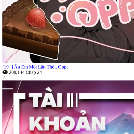
[19+] Ăn Em Một Lần Thôi, Oppa
208,144
Chap 24
2