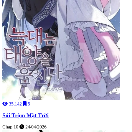
35,142
5
Sói Trộm Mặt Trời
Chap 10
24/04/2026