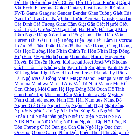
Đô Thị
Đoàn Sủng
Độc Chiếm
Đối Thủ
Đơn Phương
Động
Vật
Ecchi
Esper and Guide
Fantasy
First Love
Full Color
FWB
Game
Gangster
Gender Bender
Ghen Tuông
Ghét Của
Nào Trời Trao Của Nấy
Ghét Trước Yêu Sau
Ghosts
Gia đấu
Gia Đình
Giả Tưởng
Giam Cầm
Giật Gân
Giết Người
Giới
Giải Trí
GL
Gương Vỡ Lại Lành
Hài Hước
Hài Lãng Mạn
Hầm Ngục
Hàng Xóm
Hành Động
Hành Tinh
Hào Môn
Harem
Hầu Gái
HE
Hệ Thống
Hiện Đại
Hiểu Lầm
Historical
Hoán Đổi Thân Phận
Hoán đổi thân xác
Hoàng Cung
Hoàng
Gia
Học Đường
Hôn Nhân Chính Trị
Hôn Nhân Hợp Đồng
Hợp Đồng Hẹn Hò
hợp đồng hôn nhân
Horror
Huyền Ảo
Huyền Bí
Huyền Huyễn
Idol
isekai
Josei
Josei(W)
Khoảng
Cách Tuổi Tác
Không Che
Kịch Tính
Kingdom
Kinh Dị
Kỵ
Sĩ
Lãng Mạn
Light Novel
Lọ Lem
Love Triangle
Ly Hôn -
Tái Ngộ
Ma Cà Rồng
Mafia
Magic
Mahou
Manga
Manh bảo
Manhua
Manhwa
Martial Arts
Mất Trí Nhớ
Mature
Mẹ Kế
Con Chồng
Mối Quan Hệ Hợp Đồng
Mối Quan Hệ Tình
Cảm Phức Tạp
Mối Tình Đầu
Mối Tình Tay Ba
Mystery
Nam chính giả nghèo
Nam Hối Hận
Nam quỷ
Nặng Đô
Nghèo Giả Giàu
Nghịch Tập
Ngôn Tình
Ngọt
Ngọt sủng
Ngược
Ngược Tâm
Ngược Trước Sủng Sau
Người Thú
Nhân Thú
Nhiều thân phận
Nhiều vị diện
Novel
NSFW
NTR
Nữ chủ
Nữ Cường
Nữ Phụ Nghịch Tập
Nữ Từng Bị
Tổn Thương
Ở Rể
Oan gia
Oan Gia Ngõ Hẹp
One shot
Oneshot
Otome Game
Phản Diện
Phép Thuật
Phi Công Trẻ