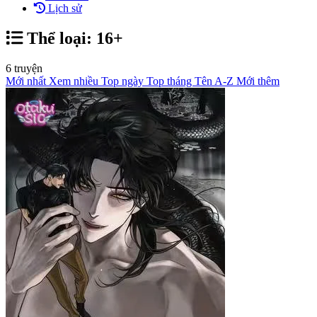
Lịch sử
Thể loại: 16+
6 truyện
Mới nhất
Xem nhiều
Top ngày
Top tháng
Tên A-Z
Mới thêm