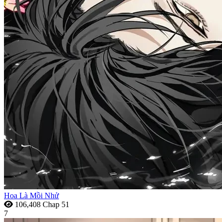
Hoa Là Mồi Nhử
106,408
Chap 51
7