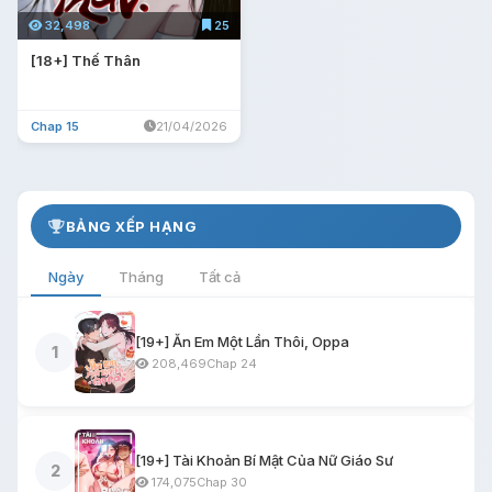
32,498
25
[18+] Thế Thân
Chap 15
21/04/2026
BẢNG XẾP HẠNG
Ngày
Tháng
Tất cả
[19+] Ăn Em Một Lần Thôi, Oppa
1
208,469
Chap 24
[19+] Tài Khoản Bí Mật Của Nữ Giáo Sư
2
174,075
Chap 30