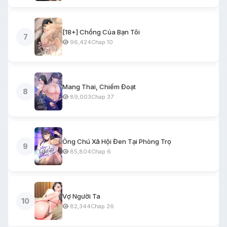
[18+] Chồng Của Bạn Tôi
7
96,424
Chap 10
Mang Thai, Chiếm Đoạt
8
89,003
Chap 37
Ông Chú Xã Hội Đen Tại Phòng Trọ
9
85,804
Chap 6
Vợ Người Ta
10
82,344
Chap 26