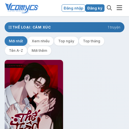
Đăng nhập
Đăng ký
THỂ LOẠI: CẢM XÚC
1 truyện
Mới nhất
Xem nhiều
Top ngày
Top tháng
Tên A-Z
Mới thêm