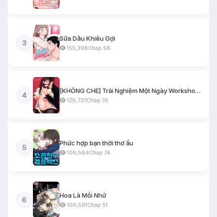
Sữa Dâu Khiêu Gợi
3
155,398
Chap 58
[KHÔNG CHE] Trải Nghiệm Một Ngày Workshop BDSM
4
128,737
Chap 35
Phức hợp bạn thời thơ ấu
5
108,564
Chap 74
Hoa Là Mồi Nhử
6
106,591
Chap 51