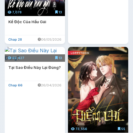
7,078
13
Kế Độc Của Hầu Gái
Chap 28
06/05/2026
63,427
13
Tại Sao Điều Này Lại Đúng?
Chap 66
26/04/2026
73,556
55