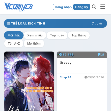
Đăng nhập
Đăng ký
THỂ LOẠI: KỊCH TÍNH
7 truyện
Mới nhất
Xem nhiều
Top ngày
Top tháng
Tên A-Z
Mới thêm
82,965
28
Greedy
Chap 24
05/05/2026