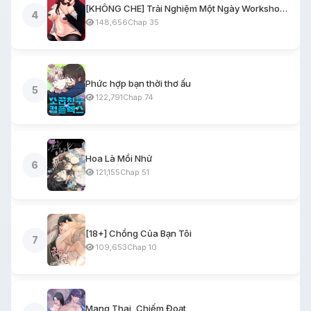
[KHÔNG CHE] Trải Nghiệm Một Ngày Workshop BDSM
4
148,656
Chap 35
Phức hợp bạn thời thơ ấu
5
122,791
Chap 74
Hoa Là Mồi Nhử
6
121,155
Chap 51
[18+] Chồng Của Bạn Tôi
7
109,653
Chap 10
Mang Thai, Chiếm Đoạt