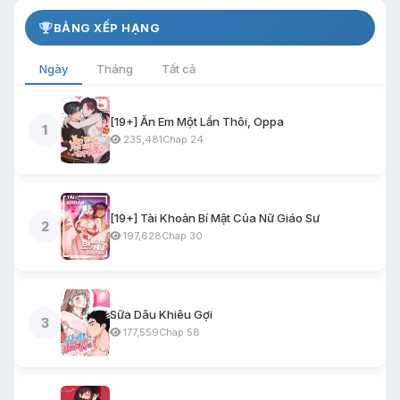
BẢNG XẾP HẠNG
Ngày
Tháng
Tất cả
[19+] Ăn Em Một Lần Thôi, Oppa
1
235,481
Chap 24
[19+] Tài Khoản Bí Mật Của Nữ Giáo Sư
2
197,628
Chap 30
Sữa Dâu Khiêu Gợi
3
177,559
Chap 58