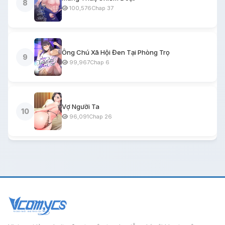
8
100,576
Chap 37
Ông Chú Xã Hội Đen Tại Phòng Trọ
9
99,967
Chap 6
Vợ Người Ta
10
96,091
Chap 26