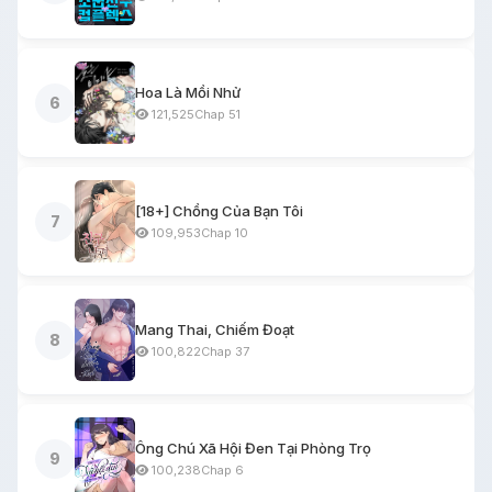
Hoa Là Mồi Nhử
6
121,525
Chap 51
[18+] Chồng Của Bạn Tôi
7
109,953
Chap 10
Mang Thai, Chiếm Đoạt
8
100,822
Chap 37
Ông Chú Xã Hội Đen Tại Phòng Trọ
9
100,238
Chap 6