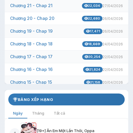
Chương 21 - Chap 21
22,034
27/04/2026
Chương 20 - Chap 20
22,680
26/04/2026
Chương 19 - Chap 19
17,471
26/04/2026
Chương 18 - Chap 18
18,669
24/04/2026
Chương 17 - Chap 17
20,254
22/04/2026
Chương 16 - Chap 16
21,824
22/04/2026
Chương 15 - Chap 15
21,158
20/04/2026
Chương 14 - Chap 14
19,232
20/04/2026
BẢNG XẾP HẠNG
Chương 13 - Chap 13
22,688
20/04/2026
Ngày
Tháng
Tất cả
Chương 12 - Chap 12
21,951
20/04/2026
[19+] Ăn Em Một Lần Thôi, Oppa