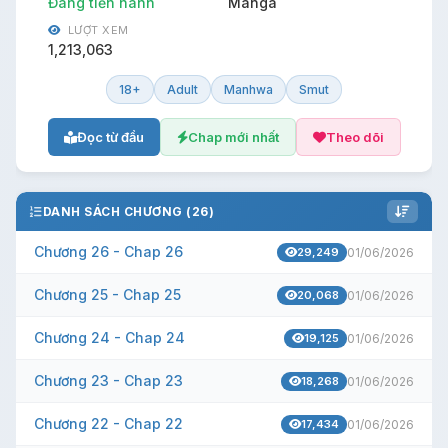
Đang tiến hành
Manga
LƯỢT XEM
1,213,063
18+
Adult
Manhwa
Smut
Đọc từ đầu
Chap mới nhất
Theo dõi
DANH SÁCH CHƯƠNG (26)
Chương 26 - Chap 26
29,249
01/06/2026
Chương 25 - Chap 25
20,068
01/06/2026
Chương 24 - Chap 24
19,125
01/06/2026
Chương 23 - Chap 23
18,268
01/06/2026
Chương 22 - Chap 22
17,434
01/06/2026