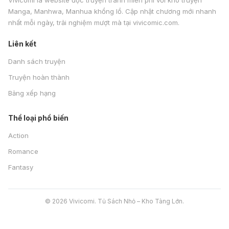
Vivicomi là website đọc truyện tranh miễn phí với kho truyện
Manga, Manhwa, Manhua khổng lồ. Cập nhật chương mới nhanh
nhất mỗi ngày, trải nghiệm mượt mà tại vivicomic.com.
Liên kết
Danh sách truyện
Truyện hoàn thành
Bảng xếp hạng
Thể loại phổ biến
Action
Romance
Fantasy
© 2026 Vivicomi. Tủ Sách Nhỏ – Kho Tàng Lớn.