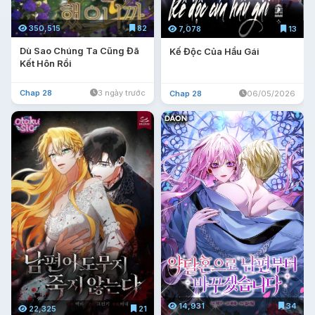
350,515
82
7,078
13
Dù Sao Chúng Ta Cũng Đã
Kế Độc Của Hầu Gái
Kết Hôn Rồi
Chap 28
3 ngày trước
Chap 28
06/05/2026
14,931
34
22,325
21