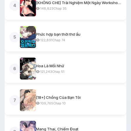
[KHÔNG CHE] Trải Nghiệm Một Ngày Workshop BDSM
4
148,823
Chap 35
Phức hợp bạn thời thơ ấu
5
122,891
Chap 74
Hoa Là Mồi Nhử
6
121,243
Chap 51
[18+] Chồng Của Bạn Tôi
7
109,765
Chap 10
Mang Thai, Chiếm Đoạt