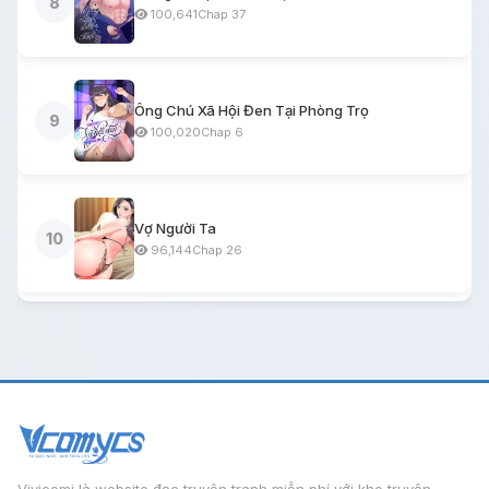
8
100,641
Chap 37
Ông Chú Xã Hội Đen Tại Phòng Trọ
9
100,020
Chap 6
Vợ Người Ta
10
96,144
Chap 26