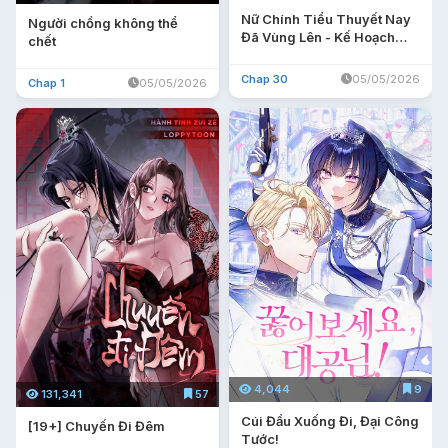
Nữ Chính Tiểu Thuyết Nay
Người chồng không thể
Đã Vùng Lên - Kế Hoạch
chết
Thay Chồng Của Đại Tiểu
Thư
Chap 30
05/05/2026
Chap 1
05/05/2026
4,044
9
131,341
57
Cúi Đầu Xuống Đi, Đại Công
[19+] Chuyến Đi Đêm
Tước!