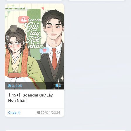
3,405
6
〖15+〗Scandal Giữ Lấy
Hôn Nhân
Chap 4
20/04/2026