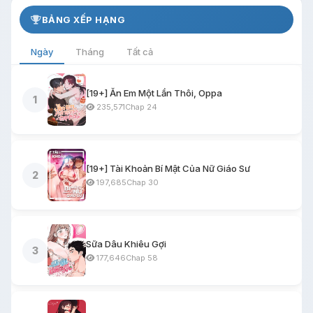
BẢNG XẾP HẠNG
Ngày
Tháng
Tất cả
[19+] Ăn Em Một Lần Thôi, Oppa
1
235,571
Chap 24
[19+] Tài Khoản Bí Mật Của Nữ Giáo Sư
2
197,685
Chap 30
Sữa Dâu Khiêu Gợi
3
177,646
Chap 58