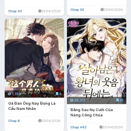
Chap 30
21/04/2026
Chap 42
21/04/2026
1,259
3
39,217
41
Gã Đàn Ông Này Đúng Là
Cẩu Nam Nhân
Đằng Sau Nụ Cười Của
Nàng Công Chúa
Chap 6
21/04/2026
Chap 442
20/04/2026