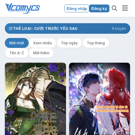
Đăng nhập
Đăng ký
THỂ LOẠI: CƯỚI TRƯỚC YÊU SAU
9 truyện
Mới nhất
Xem nhiều
Top ngày
Top tháng
Tên A-Z
Mới thêm