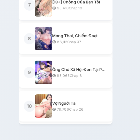
[18+] Chồng Của Bạn Tôi
7
93,410
Chap 10
Mang Thai, Chiếm Đoạt
8
86,112
Chap 37
Ông Chú Xã Hội Đen Tại Phòng Trọ
9
83,063
Chap 6
Vợ Người Ta
10
79,786
Chap 26