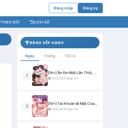
Đăng nhập
Đăng ký
THEO DÕI
LỊCH SỬ
BẢNG XẾP HẠNG
Ngày
Tháng
Tất cả
[19+] Ăn Em Một Lần Thôi, Oppa
1
202,552
Chap 24
[19+] Tài Khoản Bí Mật Của Nữ Giáo Sư
2
169,483
Chap 30