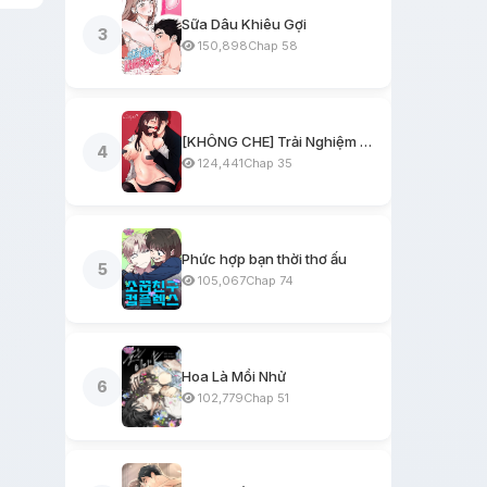
Sữa Dâu Khiêu Gợi
3
150,898
Chap 58
[KHÔNG CHE] Trải Nghiệm Một Ngày Workshop BDSM
4
124,441
Chap 35
Phức hợp bạn thời thơ ấu
5
105,067
Chap 74
Hoa Là Mồi Nhử
6
102,779
Chap 51