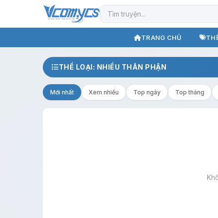
TRANG CHỦ
THỂ
THỂ LOẠI: NHIỀU THÂN PHẬN
Mới nhất
Xem nhiều
Top ngày
Top tháng
Khô