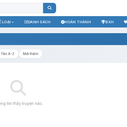
 LOẠI
DANH SÁCH
HOÀN THÀNH
BXH
Tên A-Z
Mới thêm
ng tìm thấy truyện nào.