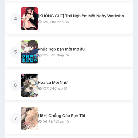
[KHÔNG CHE] Trải Nghiệm Một Ngày Workshop BDSM
4
129,415
Chap 35
Phức hợp bạn thời thơ ấu
5
109,561
Chap 74
Hoa Là Mồi Nhử
6
107,134
Chap 51
[18+] Chồng Của Bạn Tôi
7
96,880
Chap 10