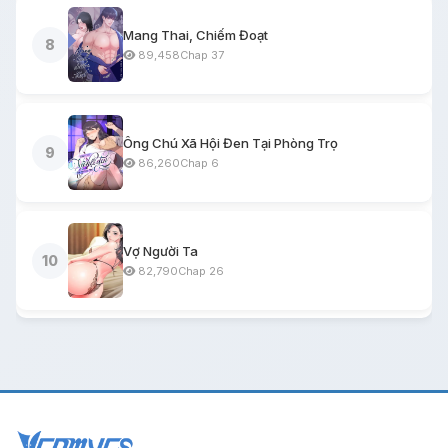
Mang Thai, Chiếm Đoạt
8
89,458
Chap 37
Ông Chú Xã Hội Đen Tại Phòng Trọ
9
86,260
Chap 6
Vợ Người Ta
10
82,790
Chap 26