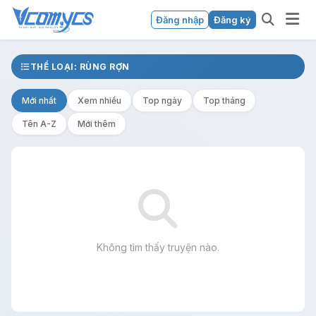
Đăng nhập
Đăng ký
THỂ LOẠI: RÙNG RỢN
Mới nhất
Xem nhiều
Top ngày
Top tháng
Tên A-Z
Mới thêm
Không tìm thấy truyện nào.