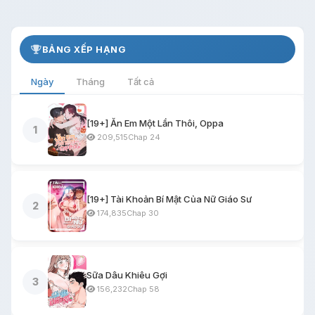
BẢNG XẾP HẠNG
Ngày
Tháng
Tất cả
[19+] Ăn Em Một Lần Thôi, Oppa
1
209,515
Chap 24
[19+] Tài Khoản Bí Mật Của Nữ Giáo Sư
2
174,835
Chap 30
Sữa Dâu Khiêu Gợi
3
156,232
Chap 58