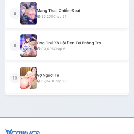
Mang Thai, Chiếm Đoạt
8
93,239
Chap 37
Ông Chú Xã Hội Đen Tại Phòng Trọ
9
90,905
Chap 6
Vợ Người Ta
10
87,349
Chap 26