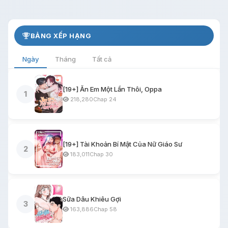
BẢNG XẾP HẠNG
Ngày
Tháng
Tất cả
[19+] Ăn Em Một Lần Thôi, Oppa
1
218,280
Chap 24
[19+] Tài Khoản Bí Mật Của Nữ Giáo Sư
2
183,011
Chap 30
Sữa Dâu Khiêu Gợi
3
163,886
Chap 58