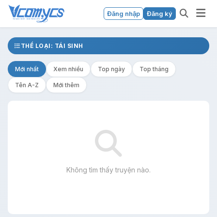
Đăng nhập
Đăng ký
THỂ LOẠI: TÁI SINH
Mới nhất
Xem nhiều
Top ngày
Top tháng
Tên A-Z
Mới thêm
Không tìm thấy truyện nào.