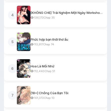
[KHÔNG CHE] Trải Nghiệm Một Ngày Workshop BDSM
4
136,173
Chap 35
Phức hợp bạn thời thơ ấu
5
113,917
Chap 74
Hoa Là Mồi Nhử
6
112,440
Chap 51
[18+] Chồng Của Bạn Tôi
7
101,372
Chap 10