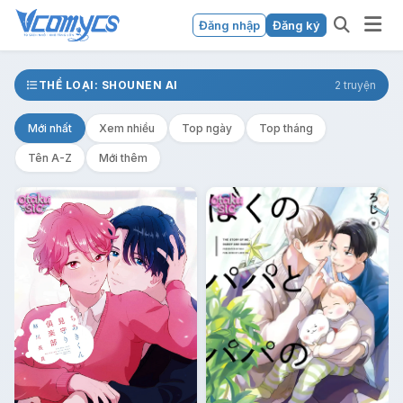
Đăng nhập
Đăng ký
THỂ LOẠI: SHOUNEN AI
2 truyện
Mới nhất
Xem nhiều
Top ngày
Top tháng
Tên A-Z
Mới thêm