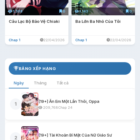
1,308
0
1,143
0
Câu Lạc Bộ Bảo Vệ Chiaki
Ba Lớn Ba Nhỏ Của Tôi
Chap 1
22/04/2026
Chap 1
22/04/2026
BẢNG XẾP HẠNG
Ngày
Tháng
Tất cả
[19+] Ăn Em Một Lần Thôi, Oppa
1
209,768
Chap 24
[19+] Tài Khoản Bí Mật Của Nữ Giáo Sư
2