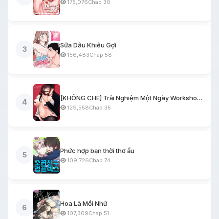
175,076
Chap 30
Sữa Dâu Khiêu Gợi
3
156,483
Chap 58
[KHÔNG CHE] Trải Nghiệm Một Ngày Workshop BDSM
4
129,558
Chap 35
Phức hợp bạn thời thơ ấu
5
109,726
Chap 74
Hoa Là Mồi Nhử
6
107,309
Chap 51