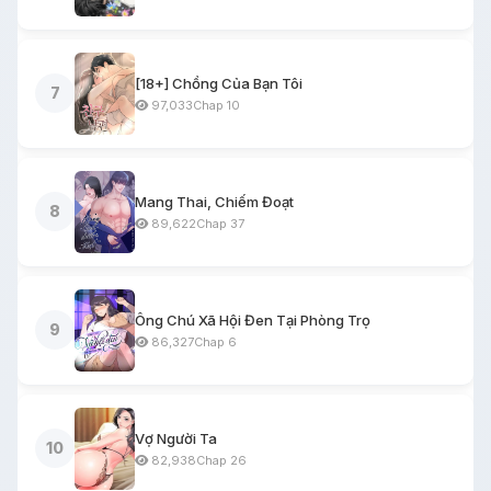
[18+] Chồng Của Bạn Tôi
7
97,033
Chap 10
Mang Thai, Chiếm Đoạt
8
89,622
Chap 37
Ông Chú Xã Hội Đen Tại Phòng Trọ
9
86,327
Chap 6
Vợ Người Ta
10
82,938
Chap 26