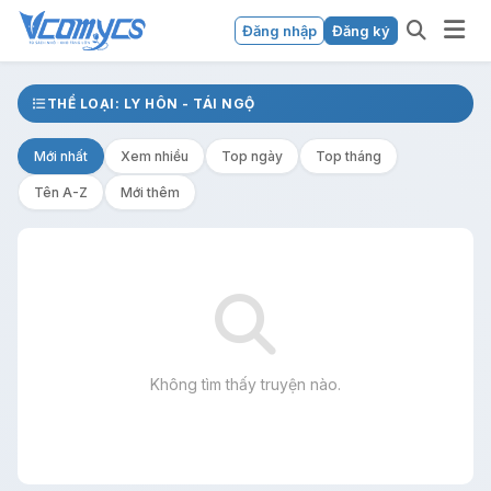
Đăng nhập
Đăng ký
THỂ LOẠI: LY HÔN - TÁI NGỘ
Mới nhất
Xem nhiều
Top ngày
Top tháng
Tên A-Z
Mới thêm
Không tìm thấy truyện nào.