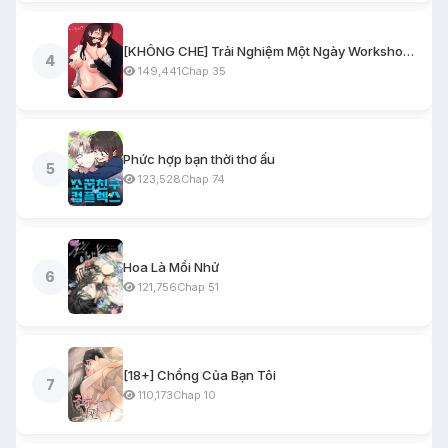
[KHÔNG CHE] Trải Nghiệm Một Ngày Workshop BDSM
4
149,441
Chap 35
Phức hợp bạn thời thơ ấu
5
123,528
Chap 74
Hoa Là Mồi Nhử
6
121,756
Chap 51
[18+] Chồng Của Bạn Tôi
7
110,173
Chap 10