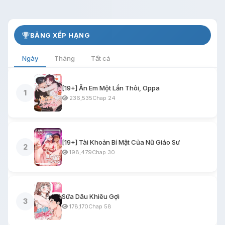
BẢNG XẾP HẠNG
Ngày
Tháng
Tất cả
[19+] Ăn Em Một Lần Thôi, Oppa
1
236,535
Chap 24
[19+] Tài Khoản Bí Mật Của Nữ Giáo Sư
2
198,479
Chap 30
Sữa Dâu Khiêu Gợi
3
178,170
Chap 58