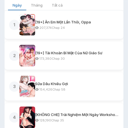
Ngày
Tháng
Tất cả
[19+] Ăn Em Một Lần Thôi, Oppa
1
207,374
Chap 24
[19+] Tài Khoản Bí Mật Của Nữ Giáo Sư
2
173,380
Chap 30
Sữa Dâu Khiêu Gợi
3
154,426
Chap 58
[KHÔNG CHE] Trải Nghiệm Một Ngày Workshop BDSM
4
128,190
Chap 35