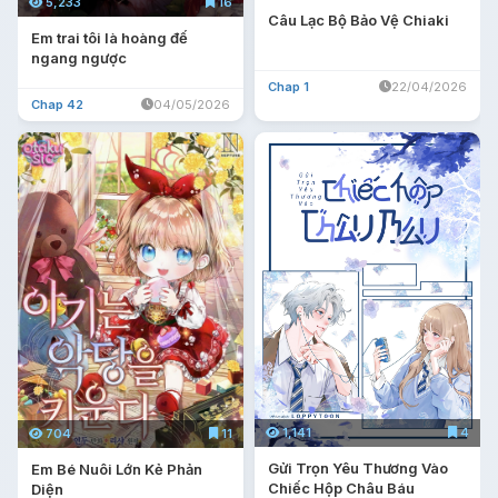
5,233
16
Câu Lạc Bộ Bảo Vệ Chiaki
Em trai tôi là hoàng đế
ngang ngược
Chap 1
22/04/2026
Chap 42
04/05/2026
1,141
4
704
11
Gửi Trọn Yêu Thương Vào
Em Bé Nuôi Lớn Kẻ Phản
Chiếc Hộp Châu Báu
Diện