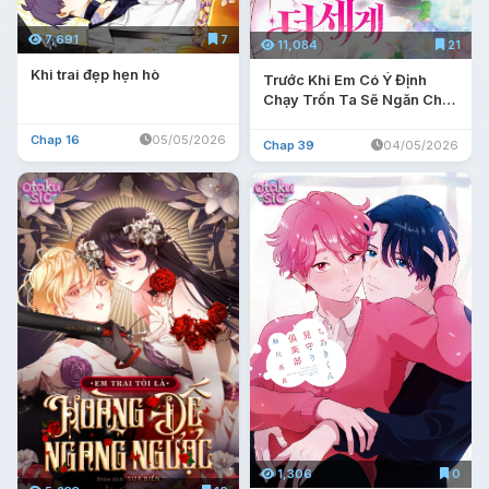
7,691
7
11,084
21
Khi trai đẹp hẹn hò
Trước Khi Em Có Ý Định
Chạy Trốn Ta Sẽ Ngăn Chặn
Nó
Chap 16
05/05/2026
Chap 39
04/05/2026
1,306
0