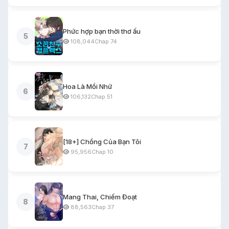
Phức hợp bạn thời thơ ấu
5
108,044
Chap 74
Hoa Là Mồi Nhử
6
106,132
Chap 51
[18+] Chồng Của Bạn Tôi
7
95,956
Chap 10
Mang Thai, Chiếm Đoạt
8
88,563
Chap 37