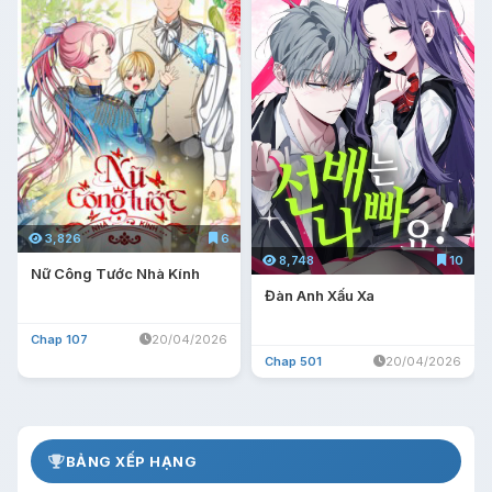
3,826
6
8,748
10
Nữ Công Tước Nhà Kính
Đàn Anh Xấu Xa
Chap 107
20/04/2026
Chap 501
20/04/2026
BẢNG XẾP HẠNG