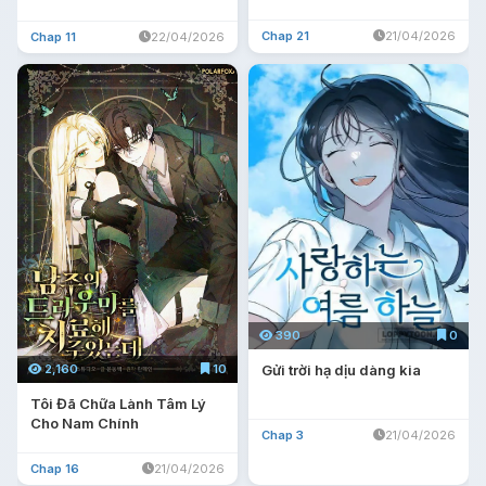
Chap 21
21/04/2026
Chap 11
22/04/2026
390
0
2,160
10
Gửi trời hạ dịu dàng kia
Tôi Đã Chữa Lành Tâm Lý
Cho Nam Chính
Chap 3
21/04/2026
Chap 16
21/04/2026