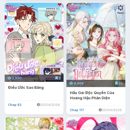
2,890
2
9,868
25
Điều Ước Sao Băng
Hầu Gái Độc Quyền Của
Hoàng Hậu Phản Diện
Chap 82
20/04/2026
Chap 117
20/04/2026