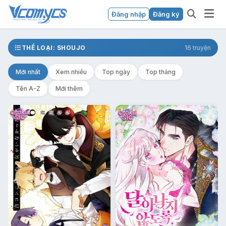
Đăng nhập
Đăng ký
THỂ LOẠI: SHOUJO
16 truyện
Mới nhất
Xem nhiều
Top ngày
Top tháng
Tên A-Z
Mới thêm