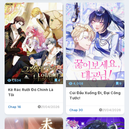
1,634
4
4,008
9
Kẻ Rác Rưởi Đó Chính Là
Cúi Đầu Xuống Đi, Đại Công
Tôi
Tước!
Chap 16
21/04/2026
Chap 30
21/04/2026