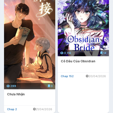
3,116
14
Cô Dâu Của Obsidian
Chap 152
20/04/2026
299
0
Chưa Nhận
Chap 2
21/04/2026