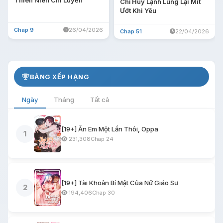
Thiên Niên Chi Luyến
Chỉ Huy Lạnh Lùng Lại Mít
Ướt Khi Yêu
Chap 9
26/04/2026
Chap 51
22/04/2026
BẢNG XẾP HẠNG
Ngày
Tháng
Tất cả
[19+] Ăn Em Một Lần Thôi, Oppa
1
231,308
Chap 24
[19+] Tài Khoản Bí Mật Của Nữ Giáo Sư
2
194,406
Chap 30