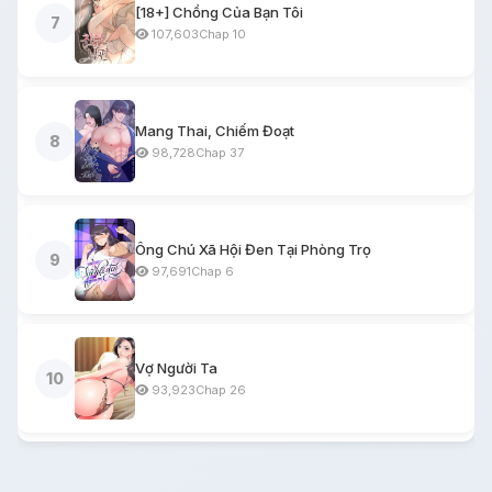
[18+] Chồng Của Bạn Tôi
7
107,603
Chap 10
Mang Thai, Chiếm Đoạt
8
98,728
Chap 37
Ông Chú Xã Hội Đen Tại Phòng Trọ
9
97,691
Chap 6
Vợ Người Ta
10
93,923
Chap 26