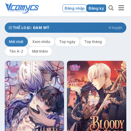
Đăng nhập
Đăng ký
THỂ LOẠI: ĐAM MỸ
4 truyện
Mới nhất
Xem nhiều
Top ngày
Top tháng
Tên A-Z
Mới thêm