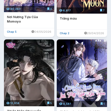
40,263
3
6,617
7
Nơi Nương Tựa Của
Trăng máu
Momoyo
Chap 5
04/05/2026
Chap 2
29/04/2026
12,014
5
4,587
1