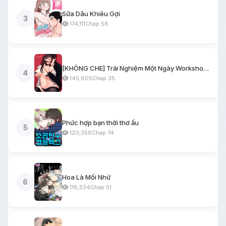
Sữa Dâu Khiêu Gợi
3
174,111
Chap 58
[KHÔNG CHE] Trải Nghiệm Một Ngày Workshop BDSM
4
145,605
Chap 35
Phức hợp bạn thời thơ ấu
5
120,358
Chap 74
Hoa Là Mồi Nhử
6
118,534
Chap 51