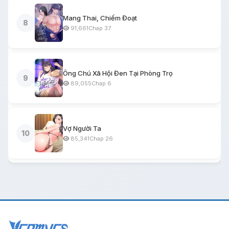
Mang Thai, Chiếm Đoạt
8
91,661
Chap 37
Ông Chú Xã Hội Đen Tại Phòng Trọ
9
89,055
Chap 6
Vợ Người Ta
10
85,341
Chap 26