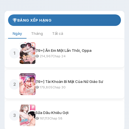
BẢNG XẾP HẠNG
Ngày
Tháng
Tất cả
[19+] Ăn Em Một Lần Thôi, Oppa
1
214,967
Chap 24
[19+] Tài Khoản Bí Mật Của Nữ Giáo Sư
2
179,805
Chap 30
Sữa Dâu Khiêu Gợi
3
161,113
Chap 58