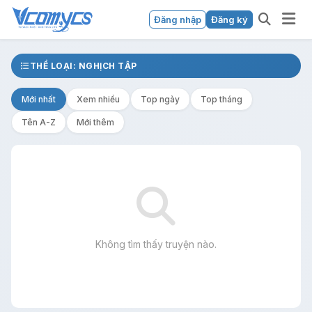
Đăng nhập
Đăng ký
THỂ LOẠI: NGHỊCH TẬP
Mới nhất
Xem nhiều
Top ngày
Top tháng
Tên A-Z
Mới thêm
Không tìm thấy truyện nào.