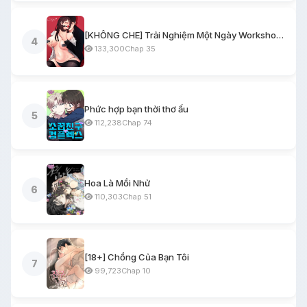
[KHÔNG CHE] Trải Nghiệm Một Ngày Workshop BDSM
4
133,300
Chap 35
Phức hợp bạn thời thơ ấu
5
112,238
Chap 74
Hoa Là Mồi Nhử
6
110,303
Chap 51
[18+] Chồng Của Bạn Tôi
7
99,723
Chap 10