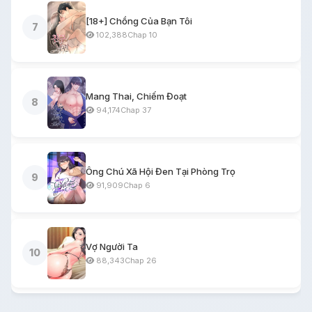
[18+] Chồng Của Bạn Tôi
7
102,388
Chap 10
Mang Thai, Chiếm Đoạt
8
94,174
Chap 37
Ông Chú Xã Hội Đen Tại Phòng Trọ
9
91,909
Chap 6
Vợ Người Ta
10
88,343
Chap 26