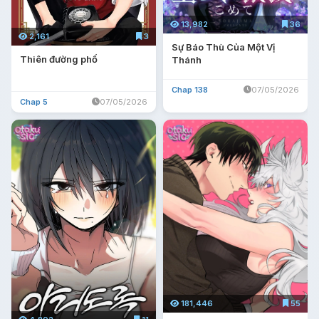
13,982
36
2,161
3
Sự Báo Thù Của Một Vị
Thiên đường phố
Thánh
Chap 138
07/05/2026
Chap 5
07/05/2026
181,446
55