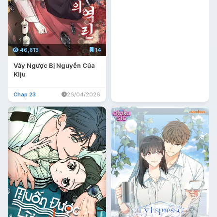
46,813
14
Vảy Ngược Bị Nguyền Của
Kiju
Chap 23
26/04/2026