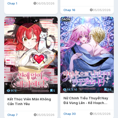
Chap 1
06/05/2026
Chap 16
05/05/2026
14,876
34
978
5
Nữ Chính Tiểu Thuyết Nay
Kết Thúc Viên Mãn Không
Đã Vùng Lên - Kế Hoạch
Cần Tình Yêu
Thay Chồng Của Đại Tiểu
Thư
Chap 30
05/05/2026
Chap 7
05/05/2026