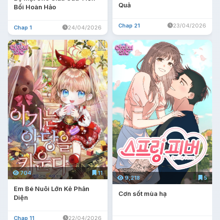
Quả
Bối Hoàn Hảo
Chap 21
23/04/2026
Chap 1
24/04/2026
704
11
9,218
5
Em Bé Nuôi Lớn Kẻ Phản
Cơn sốt mùa hạ
Diện
Chap 11
22/04/2026