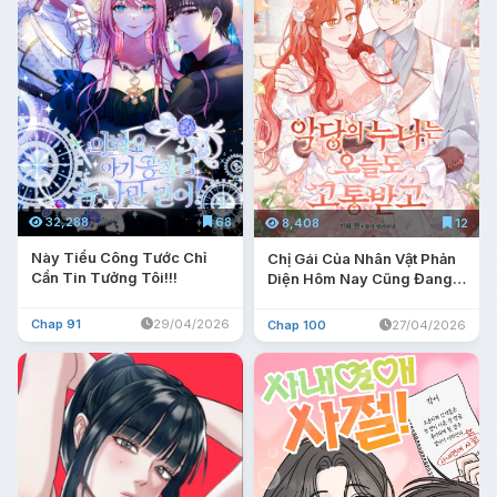
32,288
68
8,408
12
Này Tiểu Công Tước Chỉ
Chị Gái Của Nhân Vật Phản
Cần Tin Tưởng Tôi!!!
Diện Hôm Nay Cũng Đang
Đau Khổ
Chap 91
29/04/2026
Chap 100
27/04/2026