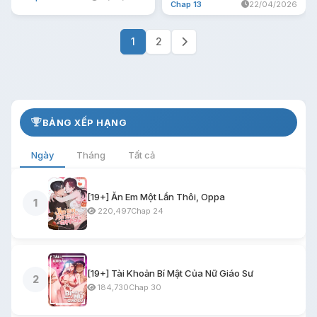
Chap 13
22/04/2026
1
2
BẢNG XẾP HẠNG
Ngày
Tháng
Tất cả
[19+] Ăn Em Một Lần Thôi, Oppa
1
220,497
Chap 24
[19+] Tài Khoản Bí Mật Của Nữ Giáo Sư
2
184,730
Chap 30