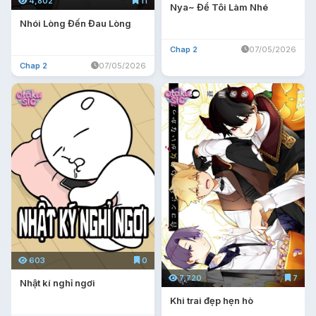
4,802
11
Nya~ Để Tôi Làm Nhé
Nhói Lòng Đến Đau Lòng
Chap 2
07/05/2026
Chap 2
07/05/2026
603
0
7,720
7
Nhật kí nghỉ ngơi
Khi trai đẹp hẹn hò