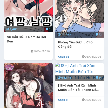
1,463
3
14,493
12
Nữ Đầu Gấu X Nam Xã Hội
Đen
Không Yêu Đương Chốn
Công Sở!
26/04/2026
Chap 65
26/04/2026
64,845
14
[18+] Anh Trai Xăm Mình
Muốn Biến Tôi Thành Cô
Nhóc Hư Hỏng!
Chap 11
26/04/2026