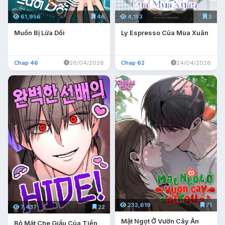
61,956
46
4,153
3
Muốn Bị Lừa Dối
Ly Espresso Của Mùa Xuân
Chap 46
26/04/2026
Chap 62
24/04/2026
232,619
71
7,437
22
Mật Ngọt Ở Vườn Cây Ăn
Bộ Mặt Che Giấu Của Tiền