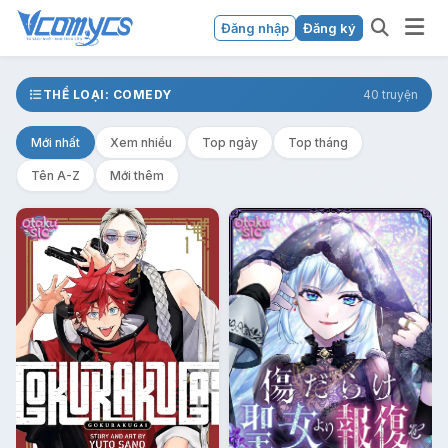
Đăng nhập
Đăng ký
THỂ LOẠI: COMEDY
40 truyện
Mới nhất
Xem nhiều
Top ngày
Top tháng
Tên A-Z
Mới thêm