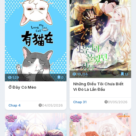
10,155
12
529
0
Những Điều Tôi Chưa Biết
Ở Đây Có Mèo
Vì Đó Là Lần Đầu
Chap 31
01/05/2026
Chap 4
04/05/2026