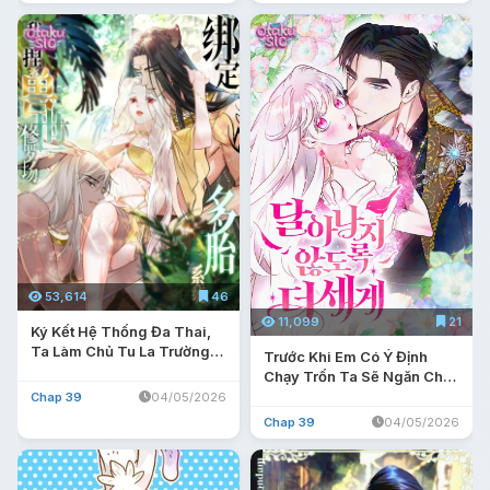
53,614
46
11,099
21
Ký Kết Hệ Thống Đa Thai,
Ta Làm Chủ Tu La Trường
Trước Khi Em Có Ý Định
Giới Thú Nhân
Chạy Trốn Ta Sẽ Ngăn Chặn
Nó
Chap 39
04/05/2026
Chap 39
04/05/2026