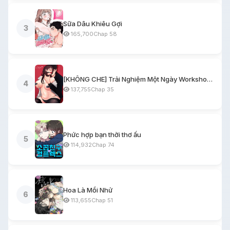
Sữa Dâu Khiêu Gợi
3
165,700
Chap 58
[KHÔNG CHE] Trải Nghiệm Một Ngày Workshop BDSM
4
137,755
Chap 35
Phức hợp bạn thời thơ ấu
5
114,932
Chap 74
Hoa Là Mồi Nhử
6
113,655
Chap 51