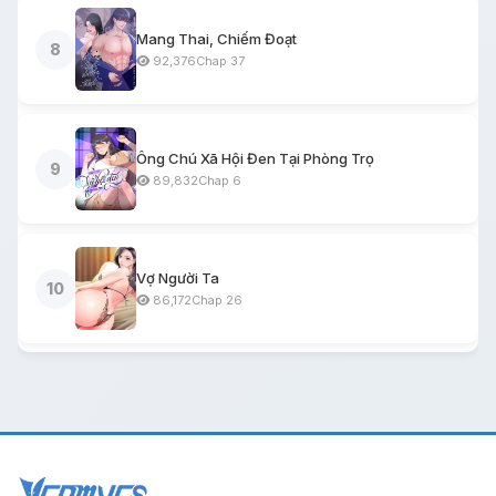
Mang Thai, Chiếm Đoạt
8
92,376
Chap 37
Ông Chú Xã Hội Đen Tại Phòng Trọ
9
89,832
Chap 6
Vợ Người Ta
10
86,172
Chap 26