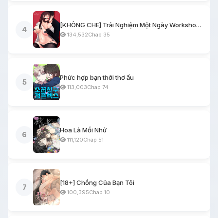
[KHÔNG CHE] Trải Nghiệm Một Ngày Workshop BDSM
4
134,532
Chap 35
Phức hợp bạn thời thơ ấu
5
113,003
Chap 74
Hoa Là Mồi Nhử
6
111,120
Chap 51
[18+] Chồng Của Bạn Tôi
7
100,395
Chap 10