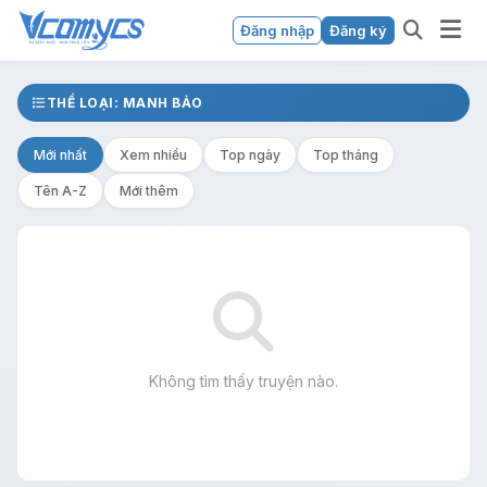
Đăng nhập
Đăng ký
THỂ LOẠI: MANH BẢO
Mới nhất
Xem nhiều
Top ngày
Top tháng
Tên A-Z
Mới thêm
Không tìm thấy truyện nào.