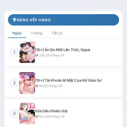
BẢNG XẾP HẠNG
Ngày
Tháng
Tất cả
[19+] Ăn Em Một Lần Thôi, Oppa
1
216,297
Chap 24
[19+] Tài Khoản Bí Mật Của Nữ Giáo Sư
2
181,197
Chap 30
Sữa Dâu Khiêu Gợi
3
162,300
Chap 58