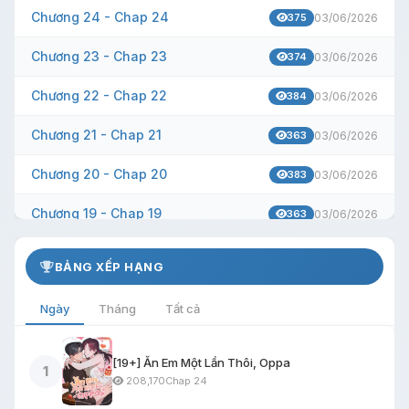
Chương 24 - Chap 24
375
03/06/2026
Chương 23 - Chap 23
374
03/06/2026
Chương 22 - Chap 22
384
03/06/2026
Chương 21 - Chap 21
363
03/06/2026
Chương 20 - Chap 20
383
03/06/2026
Chương 19 - Chap 19
363
03/06/2026
Chương 18 - Chap 18
373
03/06/2026
BẢNG XẾP HẠNG
Chương 17 - Chap 17
357
03/06/2026
Ngày
Tháng
Tất cả
Chương 16 - Chap 16
368
03/06/2026
[19+] Ăn Em Một Lần Thôi, Oppa
Chương 15 - Chap 15
1
370
03/06/2026
208,170
Chap 24