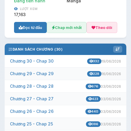
Đang tiến hành
Manga
LƯỢT XEM
17,163
Đọc từ đầu
Chap mới nhất
Theo dõi
DANH SÁCH CHƯƠNG (30)
Chương 30 - Chap 30
332
19/06/2026
Chương 29 - Chap 29
228
16/06/2026
Chương 28 - Chap 28
676
03/06/2026
Chương 27 - Chap 27
423
03/06/2026
Chương 26 - Chap 26
440
03/06/2026
Chương 25 - Chap 25
386
03/06/2026