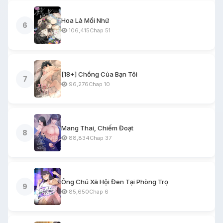
Chương 3 - Chap 3
690
03/06/2026
Hoa Là Mồi Nhử
6
106,415
Chap 51
Chương 2 - Chap 2
623
03/06/2026
Chương 1 - Chap 1
1,203
03/06/2026
[18+] Chồng Của Bạn Tôi
7
96,276
Chap 10
Mang Thai, Chiếm Đoạt
8
88,834
Chap 37
Ông Chú Xã Hội Đen Tại Phòng Trọ
9
85,650
Chap 6