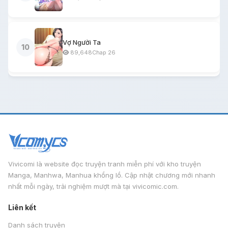
Chương 19 - Chap 19
20
28/07/2026
Chương 18 - Chap 18
19
28/07/2026
Vợ Người Ta
10
89,648
Chap 26
Chương 17 - Chap 17
21
28/07/2026
Chương 16 - Chap 16
17
28/07/2026
Chương 15 - Chap 15
177
07/07/2026
Chương 14 - Chap 14
125
07/07/2026
Chương 13 - Chap 13
123
07/07/2026
Vivicomi là website đọc truyện tranh miễn phí với kho truyện
Chương 12 - Chap 12
205
03/07/2026
Manga, Manhwa, Manhua khổng lồ. Cập nhật chương mới nhanh
nhất mỗi ngày, trải nghiệm mượt mà tại vivicomic.com.
Chương 11 - Chap 11
159
03/07/2026
Liên kết
Chương 10 - Chap 10
168
03/07/2026
Danh sách truyện