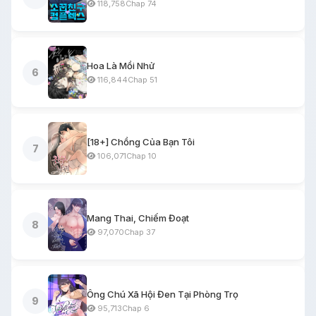
118,758
Chap 74
Hoa Là Mồi Nhử
6
116,844
Chap 51
[18+] Chồng Của Bạn Tôi
7
106,071
Chap 10
Mang Thai, Chiếm Đoạt
8
97,070
Chap 37
Ông Chú Xã Hội Đen Tại Phòng Trọ
9
95,713
Chap 6