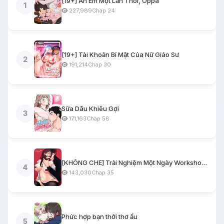
[19+] Ăn Em Một Lần Thôi, Oppa
1
227,989
Chap 24
[19+] Tài Khoản Bí Mật Của Nữ Giáo Sư
2
191,214
Chap 30
Sữa Dâu Khiêu Gợi
3
171,163
Chap 58
[KHÔNG CHE] Trải Nghiệm Một Ngày Workshop BDSM
4
143,030
Chap 35
Phức hợp bạn thời thơ ấu
5