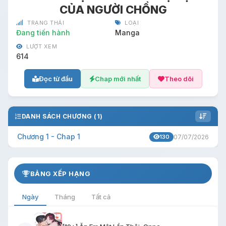
CỦA NGƯỜI CHỒNG
TRẠNG THÁI
LOẠI
Đang tiến hành
Manga
LƯỢT XEM
614
Đọc từ đầu
Chap mới nhất
Theo dõi
DANH SÁCH CHƯƠNG (1)
Chương 1 - Chap 1
130
07/07/2026
BẢNG XẾP HẠNG
Ngày
Tháng
Tất cả