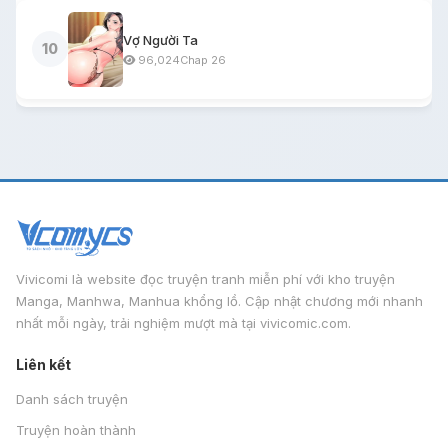
Chương 14 - Chap 14
5,571
22/04/2026
Vợ Người Ta
10
96,024
Chap 26
Chương 13 - Chap 13
5,742
22/04/2026
Chương 12 - Chap 12
6,011
22/04/2026
Chương 11 - Chap 11
6,021
22/04/2026
Chương 10 - Chap 10
6,498
22/04/2026
Chương 9 - Chap 9
5,692
22/04/2026
Vivicomi là website đọc truyện tranh miễn phí với kho truyện
Chương 8 - Chap 8
5,733
22/04/2026
Manga, Manhwa, Manhua khổng lồ. Cập nhật chương mới nhanh
nhất mỗi ngày, trải nghiệm mượt mà tại vivicomic.com.
Chương 7 - Chap 7
6,385
22/04/2026
Liên kết
Chương 6 - Chap 6
6,606
22/04/2026
Danh sách truyện
Chương 5 - Chap 5
6,981
22/04/2026
Truyện hoàn thành