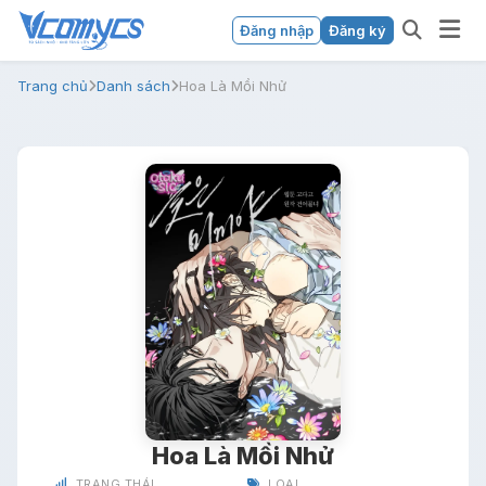
Đăng nhập
Đăng ký
Trang chủ
Danh sách
Hoa Là Mồi Nhử
Hoa Là Mồi Nhử
TRẠNG THÁI
LOẠI