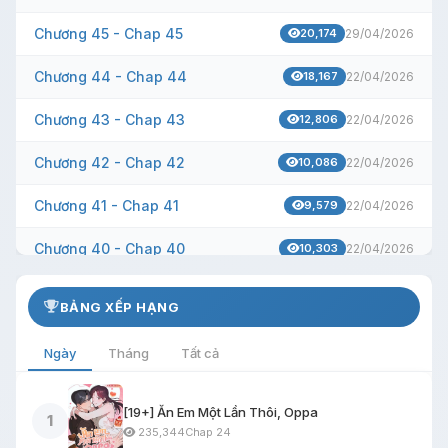
Chương 45 - Chap 45
20,174
29/04/2026
Chương 44 - Chap 44
18,167
22/04/2026
Chương 43 - Chap 43
12,806
22/04/2026
Chương 42 - Chap 42
10,086
22/04/2026
Chương 41 - Chap 41
9,579
22/04/2026
Chương 40 - Chap 40
10,303
22/04/2026
Chương 39 - Chap 39
8,709
22/04/2026
BẢNG XẾP HẠNG
Chương 38 - Chap 38
8,737
22/04/2026
Ngày
Tháng
Tất cả
Chương 37 - Chap 37
8,314
22/04/2026
[19+] Ăn Em Một Lần Thôi, Oppa
Chương 36 - Chap 36
1
8,186
22/04/2026
235,344
Chap 24