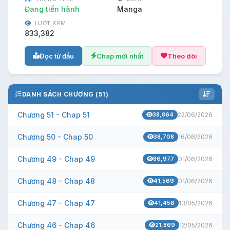
Đang tiến hành
Manga
LƯỢT XEM
833,382
Đọc từ đầu
Chap mới nhất
Theo dõi
DANH SÁCH CHƯƠNG (51)
Chương 51 - Chap 51
38,864
22/06/2026
Chương 50 - Chap 50
38,708
16/06/2026
Chương 49 - Chap 49
86,977
01/06/2026
Chương 48 - Chap 48
41,569
01/06/2026
Chương 47 - Chap 47
41,456
13/05/2026
Chương 46 - Chap 46
21,869
12/05/2026