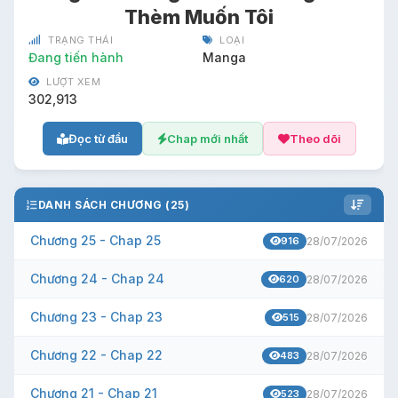
Thèm Muốn Tôi
TRẠNG THÁI
LOẠI
Đang tiến hành
Manga
LƯỢT XEM
302,913
Đọc từ đầu
Chap mới nhất
Theo dõi
DANH SÁCH CHƯƠNG (25)
Chương 25 - Chap 25
916
28/07/2026
Chương 24 - Chap 24
620
28/07/2026
Chương 23 - Chap 23
515
28/07/2026
Chương 22 - Chap 22
483
28/07/2026
Chương 21 - Chap 21
523
28/07/2026