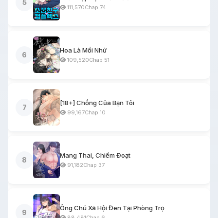
5
111,570
Chap 74
Hoa Là Mồi Nhử
6
109,520
Chap 51
[18+] Chồng Của Bạn Tôi
7
99,167
Chap 10
Mang Thai, Chiếm Đoạt
8
91,182
Chap 37
Ông Chú Xã Hội Đen Tại Phòng Trọ
9
88,481
Chap 6