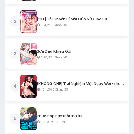
[19+] Tài Khoản Bí Mật Của Nữ Giáo Sư
2
181,224
Chap 30
Sữa Dâu Khiêu Gợi
3
162,319
Chap 58
[KHÔNG CHE] Trải Nghiệm Một Ngày Workshop BDSM
4
134,580
Chap 35
Phức hợp bạn thời thơ ấu
5
113,017
Chap 74