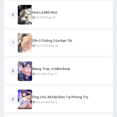
Hoa Là Mồi Nhử
6
111,167
Chap 51
[18+] Chồng Của Bạn Tôi
7
100,415
Chap 10
Mang Thai, Chiếm Đoạt
8
92,395
Chap 37
Ông Chú Xã Hội Đen Tại Phòng Trọ
9
89,864
Chap 6