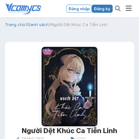
Đăng nhập
Đăng ký
Trang chủ
Danh sách
Người Dệt Khúc Ca Tiễn Linh
Người Dệt Khúc Ca Tiễn Linh
TRẠNG THÁI
LOẠI