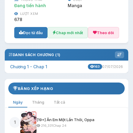
Đang tiến hành
Manga
LƯỢT XEM
678
Đọc từ đầu
Chap mới nhất
Theo dõi
DANH SÁCH CHƯƠNG (1)
Chương 1 - Chap 1
163
07/07/2026
BẢNG XẾP HẠNG
Ngày
Tháng
Tất cả
[19+] Ăn Em Một Lần Thôi, Oppa
1
216,331
Chap 24