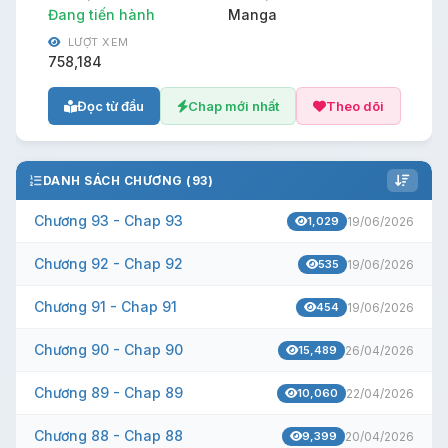
Đang tiến hành
Manga
LƯỢT XEM
758,184
Đọc từ đầu
Chap mới nhất
Theo dõi
DANH SÁCH CHƯƠNG (93)
Chương 93 - Chap 93
1,029
19/06/2026
Chương 92 - Chap 92
535
19/06/2026
Chương 91 - Chap 91
454
19/06/2026
Chương 90 - Chap 90
15,489
26/04/2026
Chương 89 - Chap 89
10,060
22/04/2026
Chương 88 - Chap 88
9,399
20/04/2026