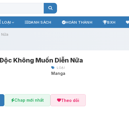
 LOẠI
DANH SÁCH
HOÀN THÀNH
BXH
 Nữa
 Độc Không Muốn Diễn Nữa
LOẠI
Manga
Chap mới nhất
Theo dõi