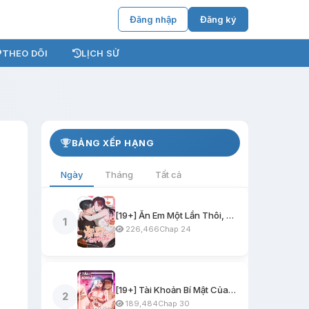
Đăng nhập
Đăng ký
THEO DÕI
LỊCH SỬ
BẢNG XẾP HẠNG
Ngày
Tháng
Tất cả
[19+] Ăn Em Một Lần Thôi, Oppa
1
226,466
Chap 24
[19+] Tài Khoản Bí Mật Của Nữ Giáo Sư
2
189,484
Chap 30