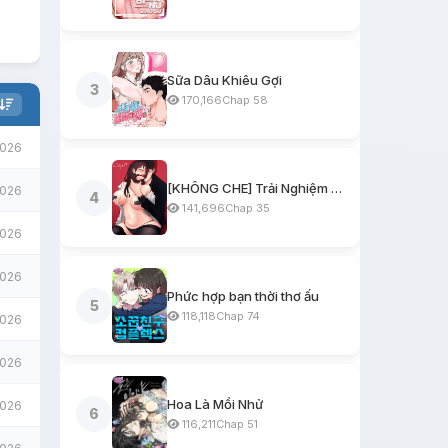
Sữa Dâu Khiêu Gợi
3
170,166
Chap 58
2026
[KHÔNG CHE] Trải Nghiệm Một Ngày Workshop BDSM
2026
4
141,696
Chap 35
2026
2026
Phức hợp bạn thời thơ ấu
5
118,118
Chap 74
2026
2026
Hoa Là Mồi Nhử
2026
6
116,211
Chap 51