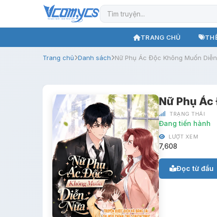
TRANG CHỦ
THỂ
Trang chủ
Danh sách
Nữ Phụ Ác Độc Không Muốn Diễn
Nữ Phụ Ác
TRẠNG THÁI
Đang tiến hành
LƯỢT XEM
7,608
Đọc từ đầu