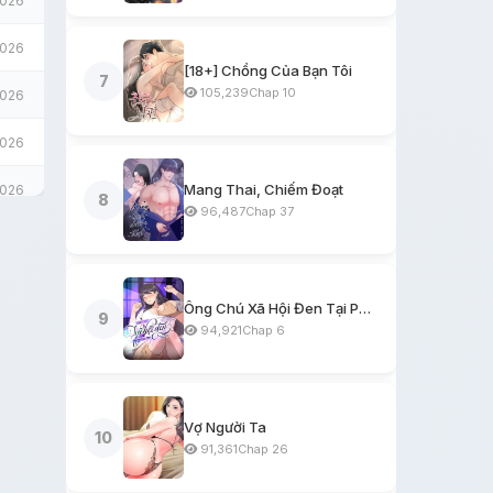
2026
2026
[18+] Chồng Của Bạn Tôi
7
105,239
Chap 10
2026
2026
Mang Thai, Chiếm Đoạt
2026
8
96,487
Chap 37
2026
2026
Ông Chú Xã Hội Đen Tại Phòng Trọ
9
94,921
Chap 6
2026
2026
2026
Vợ Người Ta
10
91,361
Chap 26
2026