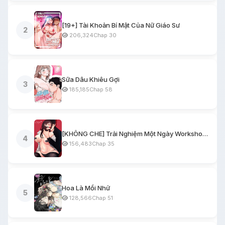
[19+] Tài Khoản Bí Mật Của Nữ Giáo Sư
2
206,324
Chap 30
Sữa Dâu Khiêu Gợi
3
185,185
Chap 58
[KHÔNG CHE] Trải Nghiệm Một Ngày Workshop BDSM
4
156,483
Chap 35
Hoa Là Mồi Nhử
5
128,566
Chap 51