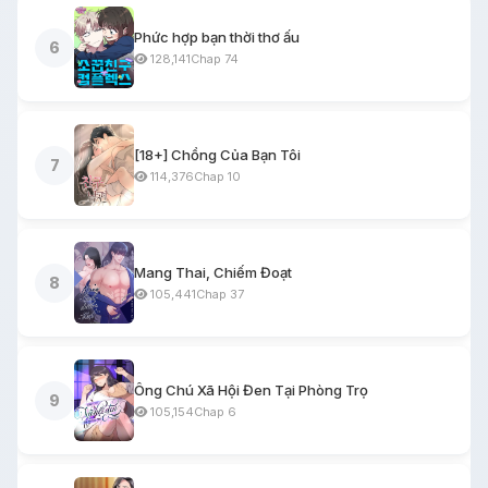
Phức hợp bạn thời thơ ấu
6
128,141
Chap 74
[18+] Chồng Của Bạn Tôi
7
114,376
Chap 10
Mang Thai, Chiếm Đoạt
8
105,441
Chap 37
Ông Chú Xã Hội Đen Tại Phòng Trọ
9
105,154
Chap 6