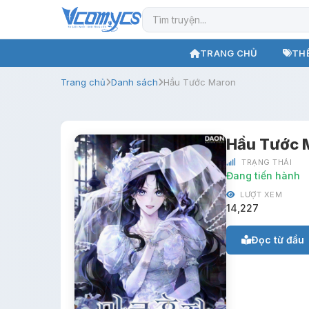
TRANG CHỦ
THỂ
Trang chủ
Danh sách
Hầu Tước Maron
Hầu Tước 
TRẠNG THÁI
Đang tiến hành
LƯỢT XEM
14,227
Đọc từ đầu