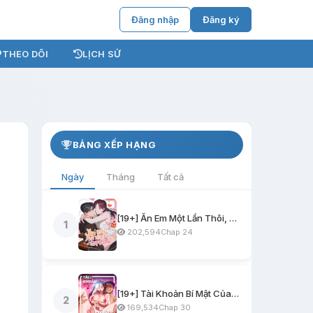
Đăng nhập
Đăng ký
THEO DÕI
LỊCH SỬ
BẢNG XẾP HẠNG
Ngày
Tháng
Tất cả
[19+] Ăn Em Một Lần Thôi, Oppa
1
202,594
Chap 24
[19+] Tài Khoản Bí Mật Của Nữ Giáo Sư
2
169,534
Chap 30