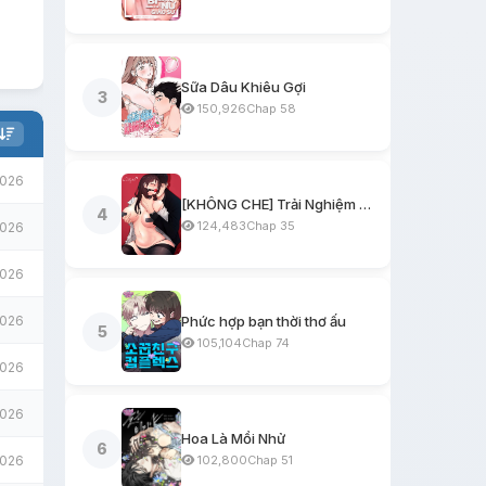
Sữa Dâu Khiêu Gợi
3
150,926
Chap 58
2026
[KHÔNG CHE] Trải Nghiệm Một Ngày Workshop BDSM
4
124,483
Chap 35
2026
2026
2026
Phức hợp bạn thời thơ ấu
5
105,104
Chap 74
2026
2026
Hoa Là Mồi Nhử
6
2026
102,800
Chap 51