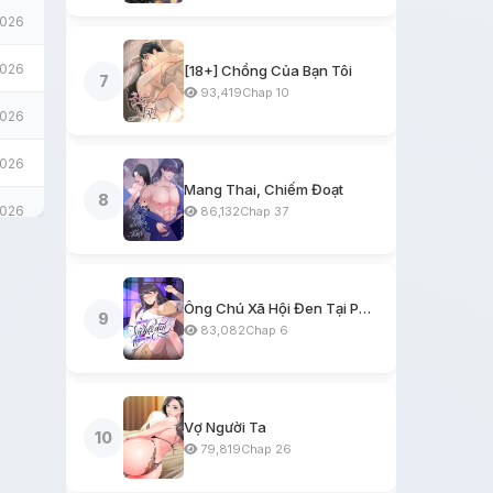
2026
2026
[18+] Chồng Của Bạn Tôi
7
93,419
Chap 10
2026
2026
Mang Thai, Chiếm Đoạt
8
2026
86,132
Chap 37
2026
2026
Ông Chú Xã Hội Đen Tại Phòng Trọ
9
83,082
Chap 6
2026
2026
Vợ Người Ta
10
2026
79,819
Chap 26