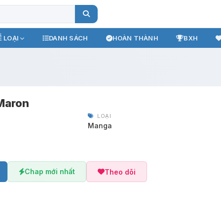
 LOẠI
DANH SÁCH
HOÀN THÀNH
BXH
Maron
LOẠI
Manga
Chap mới nhất
Theo dõi