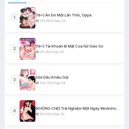
[19+] Ăn Em Một Lần Thôi, Oppa
1
251,485
Chap 24
[19+] Tài Khoản Bí Mật Của Nữ Giáo Sư
2
211,745
Chap 30
Sữa Dâu Khiêu Gợi
3
190,750
Chap 58
[KHÔNG CHE] Trải Nghiệm Một Ngày Workshop BDSM
4
161,055
Chap 35