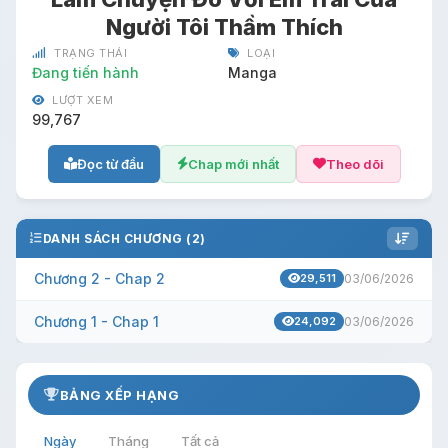
Người Tôi Thầm Thích
TRẠNG THÁI
LOẠI
Đang tiến hành
Manga
LƯỢT XEM
99,767
Đọc từ đầu
Chap mới nhất
Theo dõi
DANH SÁCH CHƯƠNG (2)
Chương 2 - Chap 2
29,511
03/06/2026
Chương 1 - Chap 1
24,092
03/06/2026
BẢNG XẾP HẠNG
Ngày
Tháng
Tất cả