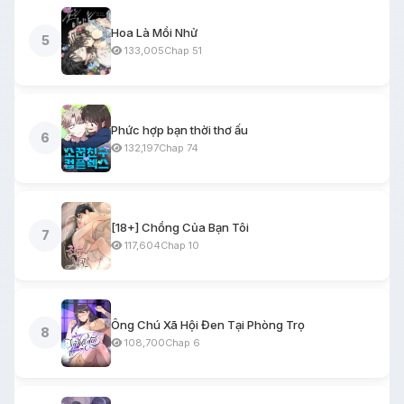
Hoa Là Mồi Nhử
5
133,005
Chap 51
Phức hợp bạn thời thơ ấu
6
132,197
Chap 74
[18+] Chồng Của Bạn Tôi
7
117,604
Chap 10
Ông Chú Xã Hội Đen Tại Phòng Trọ
8
108,700
Chap 6