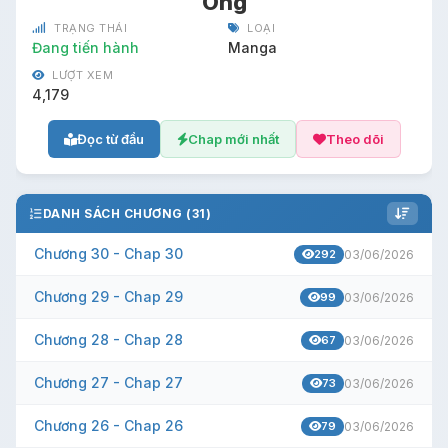
Ông
TRẠNG THÁI
LOẠI
Đang tiến hành
Manga
LƯỢT XEM
4,179
Đọc từ đầu
Chap mới nhất
Theo dõi
DANH SÁCH CHƯƠNG (31)
Chương 30 - Chap 30
292
03/06/2026
Chương 29 - Chap 29
99
03/06/2026
Chương 28 - Chap 28
67
03/06/2026
Chương 27 - Chap 27
73
03/06/2026
Chương 26 - Chap 26
79
03/06/2026